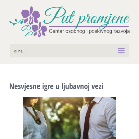
Skip
to
content
Idi na...
Nesvjesne igre u ljubavnoj vezi