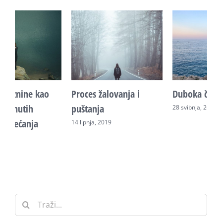
Duboka čežnja srca
Krug odlaženja i
R
vraćanja partneru
k
28 svibnja, 2019
22 srpnja, 2019
2
Traži: