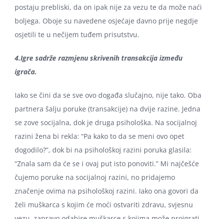
postaju prebliski, da on ipak nije za vezu te da može naći
boljega. Oboje su navedene osjećaje davno prije negdje
osjetili te u nečijem tuđem prisutstvu.
4.Igre sadrže razmjenu skrivenih transakcija između
igrača.
Iako se čini da se sve ovo događa slučajno, nije tako. Oba
partnera šalju poruke (transakcije) na dvije razine. Jedna
se zove socijalna, dok je druga psihološka. Na socijalnoj
razini žena bi rekla: “Pa kako to da se meni ovo opet
dogodilo?”, dok bi na psihološkoj razini poruka glasila:
“Znala sam da će se i ovaj put isto ponoviti.” Mi najčešće
čujemo poruke na socijalnoj razini, no pridajemo
značenje ovima na psihološkoj razini. Iako ona govori da
želi muškarca s kojim će moći ostvariti zdravu, svjesnu
vezu, zapravo odabire muškarce s kojima može proigrati