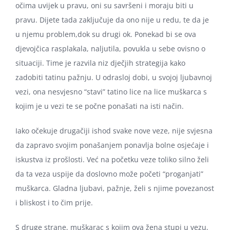
očima uvijek u pravu, oni su savršeni i moraju biti u
pravu. Dijete tada zaključuje da ono nije u redu, te da je
u njemu problem,dok su drugi ok. Ponekad bi se ova
djevojčica rasplakala, naljutila, povukla u sebe ovisno o
situaciji. Time je razvila niz dječjih strategija kako
zadobiti tatinu pažnju. U odrasloj dobi, u svojoj ljubavnoj
vezi, ona nesvjesno “stavi” tatino lice na lice muškarca s
kojim je u vezi te se počne ponašati na isti način.
Iako očekuje drugačiji ishod svake nove veze, nije svjesna
da zapravo svojim ponašanjem ponavlja bolne osjećaje i
iskustva iz prošlosti. Već na početku veze toliko silno želi
da ta veza uspije da doslovno može početi “proganjati”
muškarca. Gladna ljubavi, pažnje, želi s njime povezanost
i bliskost i to čim prije.
S druge strane, muškarac s kojim ova žena stupi u vezu,