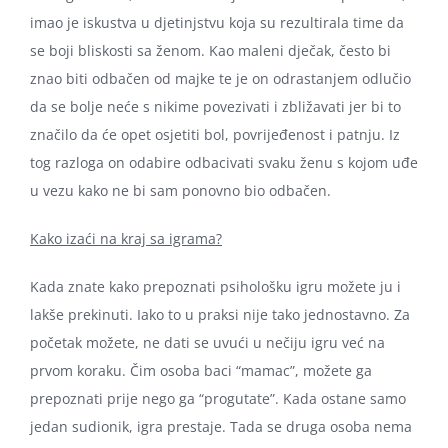
imao je iskustva u djetinjstvu koja su rezultirala time da
se boji bliskosti sa ženom. Kao maleni dječak, često bi
znao biti odbačen od majke te je on odrastanjem odlučio
da se bolje neće s nikime povezivati i zbližavati jer bi to
značilo da će opet osjetiti bol, povrijeđenost i patnju. Iz
tog razloga on odabire odbacivati svaku ženu s kojom uđe
u vezu kako ne bi sam ponovno bio odbačen.
Kako izaći na kraj sa igrama?
Kada znate kako prepoznati psihološku igru možete ju i
lakše prekinuti. Iako to u praksi nije tako jednostavno. Za
početak možete, ne dati se uvući u nečiju igru već na
prvom koraku. Čim osoba baci “mamac”, možete ga
prepoznati prije nego ga “progutate”. Kada ostane samo
jedan sudionik, igra prestaje. Tada se druga osoba nema