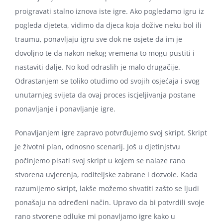
proigravati stalno iznova iste igre. Ako pogledamo igru iz
pogleda djeteta, vidimo da djeca koja dožive neku bol ili
traumu, ponavljaju igru sve dok ne osjete da im je
dovoljno te da nakon nekog vremena to mogu pustiti i
nastaviti dalje. No kod odraslih je malo drugačije.
Odrastanjem se toliko otuđimo od svojih osjećaja i svog
unutarnjeg svijeta da ovaj proces iscjeljivanja postane
ponavljanje i ponavljanje igre.
Ponavljanjem igre zapravo potvrđujemo svoj skript. Skript
je životni plan, odnosno scenarij. Još u djetinjstvu
počinjemo pisati svoj skript u kojem se nalaze rano
stvorena uvjerenja, roditeljske zabrane i dozvole. Kada
razumijemo skript, lakše možemo shvatiti zašto se ljudi
ponašaju na određeni način. Upravo da bi potvrdili svoje
rano stvorene odluke mi ponavljamo igre kako u