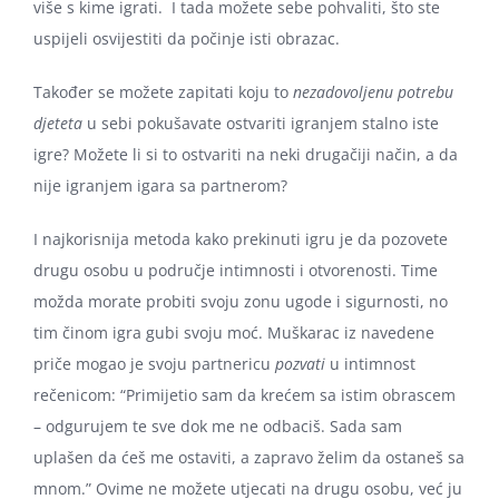
više s kime igrati. I tada možete sebe pohvaliti, što ste
uspijeli osvijestiti da počinje isti obrazac.
Također se možete zapitati koju to
nezadovoljenu potrebu
djeteta
u sebi pokušavate ostvariti igranjem stalno iste
igre? Možete li si to ostvariti na neki drugačiji način, a da
nije igranjem igara sa partnerom?
I najkorisnija metoda kako prekinuti igru je da pozovete
drugu osobu u područje intimnosti i otvorenosti. Time
možda morate probiti svoju zonu ugode i sigurnosti, no
tim činom igra gubi svoju moć. Muškarac iz navedene
priče mogao je svoju partnericu
pozvati
u intimnost
rečenicom: “Primijetio sam da krećem sa istim obrascem
– odgurujem te sve dok me ne odbaciš. Sada sam
uplašen da ćeš me ostaviti, a zapravo želim da ostaneš sa
mnom.” Ovime ne možete utjecati na drugu osobu, već ju