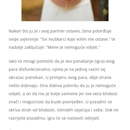
Nakon što ju je i ovaj partner ostavio, žena potvrđuje
svoje uvjerenje: “Svi muškarci koje volim me ostave.” te
nadalje zaključuje: “Mene je nemoguće voljeti.”
Iako će mnogi pomisliti da je ovo ponašanje (igra) ovog
para disfunkcionalno, njima je na jednoj razini taj
obrazac potreban. U primjeru ovog para, obje strane
nešto dobivaju. Ona dobiva potvrdu da ju je nemoguće
voljeti, a on da mu je bolje samome jer sve veća bliskost
znači i mogućnost da bude povrijeđen. U pozadini se
skriva strah od bliskosti, istinskih osjećaja i sebe. Dok ne
razriješe pozadinu, igra će se nastaviti odvijati.