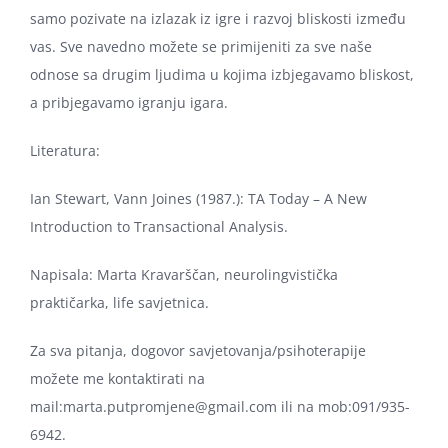
samo pozivate na izlazak iz igre i razvoj bliskosti između
vas. Sve navedno možete se primijeniti za sve naše
odnose sa drugim ljudima u kojima izbjegavamo bliskost,
a pribjegavamo igranju igara.
Literatura:
Ian Stewart, Vann Joines (1987.): TA Today – A New
Introduction to Transactional Analysis.
Napisala: Marta Kravarščan, neurolingvistička
praktičarka, life savjetnica.
Za sva pitanja, dogovor savjetovanja/psihoterapije
možete me kontaktirati na
mail:marta.putpromjene@gmail.com ili na mob:091/935-
6942.