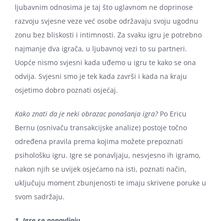
ljubavnim odnosima je taj što uglavnom ne doprinose
razvoju svjesne veze već osobe održavaju svoju ugodnu
zonu bez bliskosti i intimnosti. Za svaku igru je potrebno
najmanje dva igrača, u ljubavnoj vezi to su partneri.
Uopće nismo svjesni kada uđemo u igru te kako se ona
odvija. Svjesni smo je tek kada završi i kada na kraju
osjetimo dobro poznati osjećaj.
Kako znati da je neki obrazac ponašanja igra?
Po Ericu
Bernu (osnivaču transakcijske analize) postoje točno
određena pravila prema kojima možete prepoznati
psihološku igru. Igre se ponavljaju, nesvjesno ih igramo,
nakon njih se uvijek osjećamo na isti, poznati način,
uključuju moment zbunjenosti te imaju skrivene poruke u
svom sadržaju.
1. Igre se ponavljaju.