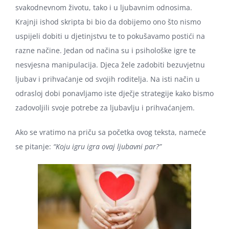
svakodnevnom životu, tako i u ljubavnim odnosima.
Krajnji ishod skripta bi bio da dobijemo ono što nismo
uspijeli dobiti u djetinjstvu te to pokušavamo postići na
razne načine. Jedan od načina su i psihološke igre te
nesvjesna manipulacija. Djeca žele zadobiti bezuvjetnu
ljubav i prihvaćanje od svojih roditelja. Na isti način u
odrasloj dobi ponavljamo iste dječje strategije kako bismo
zadovoljili svoje potrebe za ljubavlju i prihvaćanjem.
Ako se vratimo na priču sa početka ovog teksta, nameće
se pitanje:
“Koju igru igra ovaj ljubavni par?”