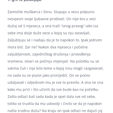
Zamislite muškarca i ženu. Stupaju u vezu potpuno
nesvjesni svoje ljubavne prošlosti. On nije bio u vezi
dužoj od 5 mjeseca, a ona traži “onog pravog” iako iza
sebe ima dvije duže veze u kojoj su nju ostavljali.
Zaljubljuju se i nadaju da je to napokon to. Ipak jednom
mora biti. Zar ne? Nakon dva mjeseca i početne
zaljubljenosti, zajedničkog druženja i provođenja
vremena, stvari se počinju mijenjati. Na početku su se
satima čuli i nije bilo teme o kojoj nisu mogli razgovarati,
no sada su se pozivi jako prorijedili. On se počeo
udaljavati i odjednom mu je sve to previše. A ona ne zna
kako mu prići i što učiniti da sve bude kao na početku.
Zašto odlazi baš sada kada je opet dala sve od sebe,
toliko se trudila da mu udovolji i činilo se da je napokon
našla srodnu dušu? Na kraju on ipak odlazi ne dajući joj