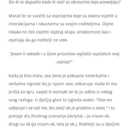
Što bi se dogodilo kada bi stali sa obrascima koje ponavljaju?
Morali bi se suočiti sa osjećajima koje su davno osjetili u
interakcijama i iskustvima sa svojim roditeljima. Dijete
nikako ne želi osjetiti osjećaj očaja, anskioznosti kao i
osjećaja da ga roditelji ne vole.
“Jesam li nekada i u čijem prisutstvu najčešće osjećala/o ovaj
osjećaj?”
Kada je bila mala, ova žena je pokupila neverbalne i
verbalne signale da ju njezin otac odbacuje. Kada bi mu
prišla za igru, savjet ili kontakt on bi ju odbio iz nekog
svog razloga. U dječjoj glavi to izgleda ovako:
“Tata me
odbacuje i ne voli me, što znači da je problem u meni.”
I to
postaje dio životnog scenarija (skripta) – ja nisam ok,
drugi su ok (Ja nisam ok, tata je ok.). Roditelji su u dječjim