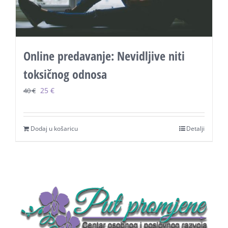
Online predavanje: Nevidljive niti
toksičnog odnosa
Original
Current
25
€
40
€
price
price
was:
is:
Dodaj u košaricu
Detalji
40 €.
25 €.