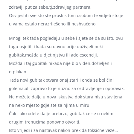
zdraviji put za sebe,tj.zdravijeg partnera.
Osvijestiti sve što ste prošli s tom osobom te vidjeti što je
u vama ostalo nerazriješeno ili neshvaćeno.
Mnogi tek tada pogledaju u sebe i sjete se da su istu ovu
tugu osjetili i kada su davno prije doživjeli neki
gubitak,možda u djetinjstvu ili adolescenciji.
Možda i taj gubitak nikada nije bio viđen,doživljen i
otplakan.
Tada novi gubitak otvara onaj stari i onda se bol čini
golema,ali zapravo to je nužno za ozdravljenje i oporavak.
Ne možete dalje u nova iskustva dok stara nisu stavljena
na neko mjesto gdje ste sa njima u miru.
Čak i ako odete dalje prebrzo, gubitak će se u nekim
drugim trenucima ponovno otvoriti.
Isto vrijedi i za nastavak nakon prekida toksične veze…