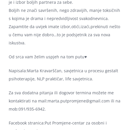
je i izbor boljih partnera za sebe.
Boljih ne znači savršenih, nego zdravijih, manje toksičnih
s kojima je drama i nepredvidljivost svakodnevnica.
Zapamtite da uvijek imate izbor,otići,izaći,prekinuti nešto
u čemu vam nije dobro…to je podsjetnik za sva nova
iskustva.
Od srca vam želim uspjeh na tom putu♥️
Napisala:Marta Kravarščan, savjetnica u procesu gestalt
psihoterapije, NLP praktičar, life savjetnica.
Za sva dodatna pitanja ili dogovor termina možete me
kontaktirati na mail:marta.putpromjene@gmail.com ili na
mob:091/935-6942.
Facebook stranica:Put Promjene-centar za osobni i