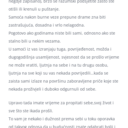
negdje zapisano), brzo se razumski podsjetite zašto ste
otišli ili krenuli u puštanje.
Samoća nakon burne veze prepune drame zna biti
zastrašujuća, dosadna i vrlo nelagodna.
Pogotovo ako godinama niste bili sami, odnosno ako ste
stalno bili u nekim vezama.
U samoći iz vas izranjaju tuga, povrijeđenost, možda i
dugogodišnja usamljenost, svjesnost da se prošlo vrijeme
ne može vratiti, ljutnja na sebe i na tu drugu osobu,
ljutnja na sve koji su vas nekada povrijedili…kada se
zaista sami izlaze na površinu zaboravljene priče koje ste
nekada proživjeli i duboko odgurnuli od sebe.
Upravo tada imate vrijeme za propitati sebe,svoj život i
sve što ste ikada prošli.
To vam je nekako i dužnost prema sebi u toku oporavka
od takvog odnosa,da u budućnosti znate odabrati bolji i