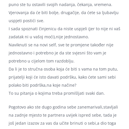
puno ste tu ostavili svojih nadanja, čekanja, vremena.
Vjerovanja da će biti bolje, drugačije, da ćete sa ljubavlju
uspjeti postići sve.
I sada spoznati činjenicu da niste uspjeli (jer to nije ni vaš
zadatak ni u vašoj moći),nije jednostavno.
Naviknuti se na novi self, sve te promjene također nije
jednostavno i potrebno je da ste svjesni što vam je
potrebno u cijelom tom razdoblju.
Da li je to stručna osoba koja će biti s vama na tom putu,
prijatelji koji će isto davati podršku, kako ćete sami sebi
polako biti podrška,na koje načine?
To su pitanja o kojima treba promišljati svaki dan.
Pogotovo ako ste dugo godina sebe zanemarivali,stavljali
na zadnje mjesto te partnera uvijek ispred sebe, tada je
još jedan izazov za vas da učite brinuti o sebi,a dio toga