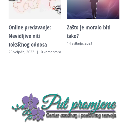
Online predavanje:
Zašto je moralo biti
Z
d
Nevidljive niti
tako?
n
toksičnog odnosa
14 svibnja, 2021
1
23 veljače, 2023
|
0 komentara
ra