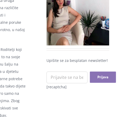
eka druga
a različite
ti i
balne poruke
rotno, u našoj
oditelji koji
e to na svoje
Upišite se za besplatan newsletter!
mu šalju na
 a u djetetu
tvarne potrebe
da takvo dijete
[recaptcha]
bro samo na
 njima. Zbog
skivati sve
ubav.