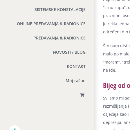
“crnu rupu”, o
SISTEMSKE KONSTALACIJE
praznine, oso
je rekla jedn
ONLINE PREDAVANJA & RADIONICE
određeni dio 
PREDAVANJA & RADIONICE
Što nam uisti
NOVOSTI / BLOG
malo po malo 
“moram”, “tre
KONTAKT
ne ide.
Moj račun
Bijeg od o
Svi smo mi sa
razmišljanje i
osjećaja kao 
depresija, an