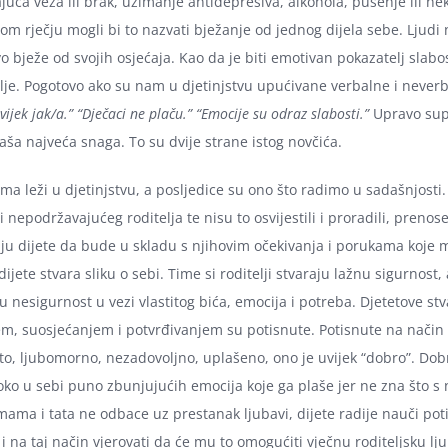
juća veza ili brak, uzimanje antidepresiva, alkohola, pušenje ili n
om rječju mogli bi to nazvati bježanje od jednog dijela sebe. Ljudi n
 bježe od svojih osjećaja. Kao da je biti emotivan pokazatelj slabos
lje. Pogotovo ako su nam u djetinjstvu upućivane verbalne i never
vijek jak/a.” “Dječaci ne plaču.” “Emocije su odraz slabosti.”
Upravo sup
naša najveća snaga. To su dvije strane istog novčića.
a leži u djetinjstvu, a posljedice su ono što radimo u sadašnjosti. R
i nepodržavajućeg roditelja te nisu to osvijestili i proradili, prenos
aju dijete da bude u skladu s njihovim očekivanja i porukama koje 
dijete stvara sliku o sebi. Time si roditelji stvaraju lažnu sigurnost,
ku nesigurnost u vezi vlastitog bića, emocija i potreba. Djetetove s
m, suosjećanjem i potvrđivanjem su potisnute. Potisnute na način 
juto, ljubomorno, nezadovoljno, uplašeno, ono je uvijek “dobro”. Do
oko u sebi puno zbunjujućih emocija koje ga plaše jer ne zna što s
ama i tata ne odbace uz prestanak ljubavi, dijete radije nauči poti
i na taj način vjerovati da će mu to omogućiti vječnu roditeljsku lj