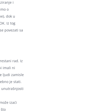
ziranje i
imo o
be), dok u
OK. Iz tog
 se povezati sa
restani rad. Iz
i imali ni
e ljudi zamisle
bno je stati.
j unutrašnjosti
može izaći
 što