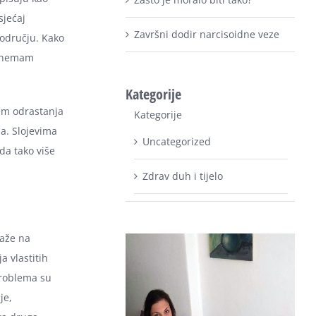
sjećaj
Završni dodir narcisoidne veze
području. Kako
ku nemam
Kategorije
em odrastanja
Kategorije
ma. Slojevima
Uncategorized
da tako više
Zdrav duh i tijelo
laže na
a vlastitih
problema su
je,