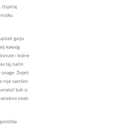
. Osjećaj
enutku
pitati ga/ju
elj kakvog
tisnute i bolne
Na taj način
 snage. Živjeti
o nije savršen
 unatoč boli iz
potrebno imati
gvistička