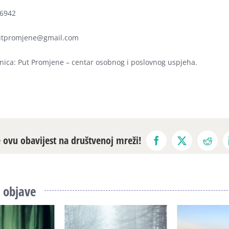
6942
utpromjene@gmail.com
nica: Put Promjene – centar osobnog i poslovnog uspjeha.
e ovu obavijest na društvenoj mreži!
Facebook
X
Reddi
 objave