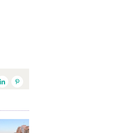
t
LinkedIn
Pinterest