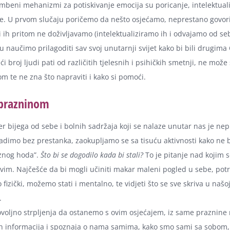
mbeni mehanizmi za potiskivanje emocija su poricanje, intelektuali
e. U prvom slučaju poričemo da nešto osjećamo, neprestano govor
i ih pritom ne doživljavamo (intelektualiziramo ih i odvajamo od se
 naučimo prilagoditi sav svoj unutarnji svijet kako bi bili drugima 
ći broj ljudi pati od različitih tjelesnih i psihičkih smetnji, ne može
m te ne zna što napraviti i kako si pomoći.
 prazninom
er bijega od sebe i bolnih sadržaja koji se nalaze unutar nas je nep
adimo bez prestanka, zaokupljamo se sa tisuću aktivnosti kako ne b
aznog hoda”.
Što bi se dogodilo kada bi stali?
To je pitanje nad kojim s
vim. Najčešće da bi mogli učiniti makar maleni pogled u sebe, potre
izički, možemo stati i mentalno, te vidjeti što se sve skriva u našo
.
oljno strpljenja da ostanemo s ovim osjećajem, iz same praznine 
h informacija i spoznaja o nama samima, kako smo sami sa sobom,