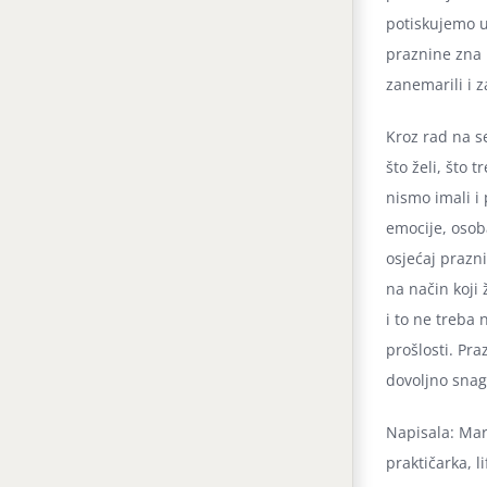
potiskujemo u 
praznine zna 
zanemarili i z
Kroz rad na s
što želi, što 
nismo imali i 
emocije, osob
osjećaj prazni
na način koji 
i to ne treba 
prošlosti. Pr
dovoljno snage
Napisala: Mar
praktičarka, li