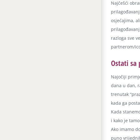
Najčešći obra
prilagođavanj
osjećajima, al
prilagođavanju
razloga sve ve
partnerom/ico
Ostati sa
Najočiji primj
dana u dan, r
trenutak “pr
kada ga posta
Kada stanemo f
i kako je tamo
Ako imamo dov
puno vrijedni