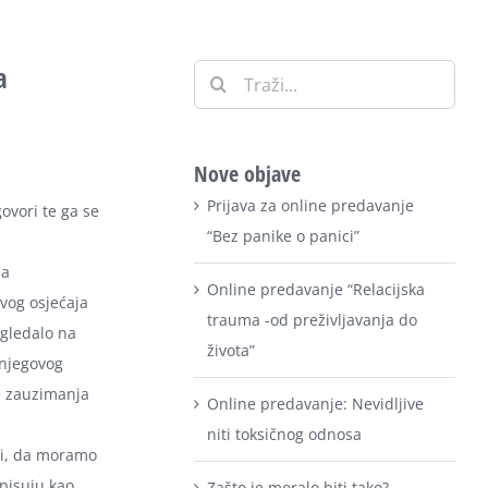
a
Traži:
Nove objave
Prijava za online predavanje
govori te ga se
“Bez panike o panici”
na
Online predavanje “Relacijska
ovog osjećaja
trauma -od preživljavanja do
zgledalo na
života”
 njegovog
ne zauzimanja
Online predavanje: Nevidljive
niti toksičnog odnosa
ri, da moramo
opisuju kao
Zašto je moralo biti tako?