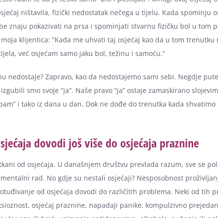
sjećaj ništavila, fizički nedostatak nečega u tijelu. Kada spominju o
be znaju pokazivati na prsa i spominjati stvarnu fizičku bol u tom 
a moja klijentica: “Kada me uhvati taj osjećaj kao da u tom trenut
tijela, već osjećam samo jaku bol, težinu i samoću.”
nu nedostaje? Zapravo, kao da nedostajemo sami sebi. Negdje put
izgubili smo svoje “ja”. Naše pravo “ja” ostaje zamaskirano slojevi
bam” i tako iz dana u dan. Dok ne dođe do trenutka kada shvatimo 
sjećaja dovodi još više do osjećaja praznine
tkani od osjećaja. U današnjem društvu prevlada razum, sve se po
 mentalni rad. No gdje su nestali osjećaji? Nesposobnost proživljanj
i otuđivanje od osjećaja dovodi do različitih problema. Neki od tih 
ksioznost, osjećaj praznine, napadaji panike, kompulzivno prejedan