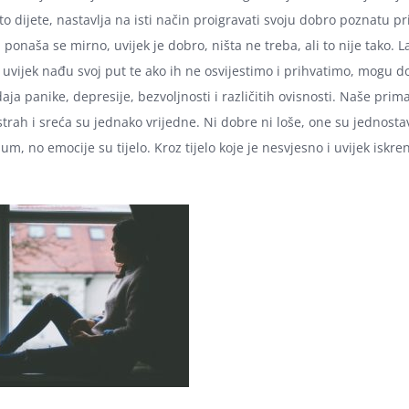
o dijete, nastavlja na isti način proigravati svoju dobro poznatu pr
ponaša se mirno, uvijek je dobro, ništa ne treba, ali to nije tako. La
 uvijek nađu svoj put te ako ih ne osvijestimo i prihvatimo, mogu do
aja panike, depresije, bezvoljnosti i različitih ovisnosti. Naše pri
 strah i sreća su jednako vrijedne. Ni dobre ni loše, one su jednost
m, no emocije su tijelo. Kroz tijelo koje je nesvjesno i uvijek iskre