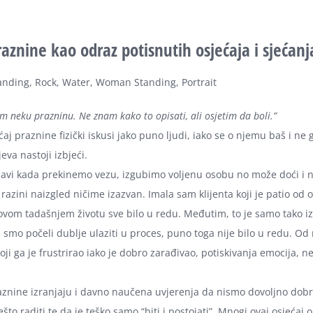
raznine kao odraz potisnutih osjećaja i sjećanj
m neku prazninu. Ne znam kako to opisati, ali osjetim da boli.”
ćaj praznine fizički iskusi jako puno ljudi, iako se o njemu baš i ne 
jeva nastoji izbjeći.
avi kada prekinemo vezu, izgubimo voljenu osobu no može doći i 
azini naizgled ničime izazvan. Imala sam klijenta koji je patio od 
govom tadašnjem životu sve bilo u redu. Međutim, to je samo tako i
a smo počeli dublje ulaziti u proces, puno toga nije bilo u redu. Od
oji ga je frustrirao iako je dobro zarađivao, potiskivanja emocija, 
raznine izranjaju i davno naučena uvjerenja da nismo dovoljno dob
to raditi te da je teško samo “biti i postojati”. Mnogi ovaj osjećaj 