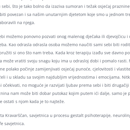
sebi, što je tako bolno da izaziva sumoran i težak osjećaj praznine
biti povezan i sa našim unutarnjim djetetom koje smo u jednom tr
aboravili na njega.
ebi možemo ponovno pozvati onog malenog dječaka ili djevojčicu i u
treba. Kao odrasla odrasla osoba možemo naučiti sami sebi biti rodit
pružiti si ono što nam treba. Kada kroz terapiju izađu sve davno po
a može vratiti svoju snagu koju ima u odrasloj dobi i pomalo rasti. 
ne polako počinje zamijenjivati osjećaj punoće, cjelovitosti i vlastite
želi i u skladu sa svojim najdubljim vrijednostima i emocijama. Nitk
ni očekivati, no moguće je razvijati ljubav prema sebi i biti drugačiji
aznina nam može biti dobar putokaz kojim putem ići dalje, samo je 
 ostati s njom kada je to najteže.
ta Kravarščan, savjetnica u procesu gestalt psihoterapije, neurolin
fe savjetnica.