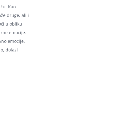
iču. Kao
že druge, ali i
ći u obliku
marne emocije:
avno emocije.
no, dolazi