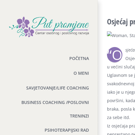
Skip
to
Osjećaj p
content
“O
sjeća
Osje
POČETNA
u većini sluča
O MENI
Uglavnom se j
svakodnevnoj r
SAVJETOVANJE/LIFE COACHING
iako je u nje
površini, kad
BUSINESS COACHING /POSLOVNI
braka, posla k
TRENINZI
za sebe itd.
Iz osjećaja p
PSIHOTERAPIJSKI RAD
neprestano neš