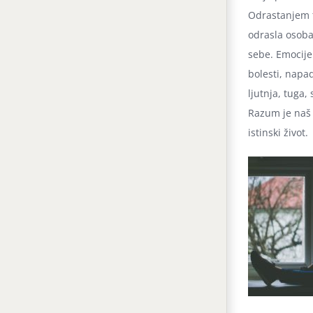
Odrastanjem t
odrasla osoba 
sebe. Emocije
bolesti, napad
ljutnja, tuga,
Razum je naš u
istinski život.