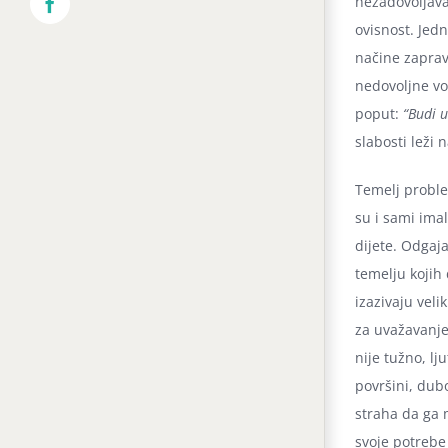
nezadovoljava
Facebook
ovisnost. Jedn
načine zapravo
nedovoljne vo
poput:
“Budi u
slabosti leži 
Temelj problem
su i sami imal
dijete. Odgaj
temelju kojih 
izazivaju veli
za uvažavanje
nije tužno, l
površini, dub
straha da ga m
svoje potrebe 