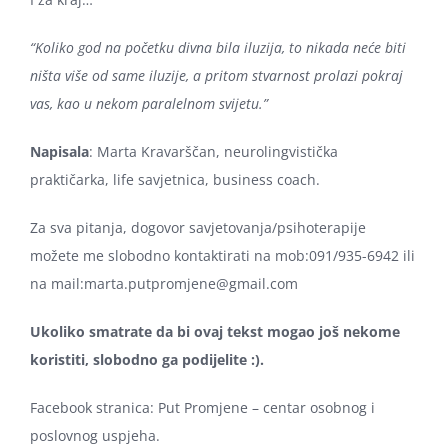
“Koliko god na početku divna bila iluzija, to nikada neće biti
ništa više od same iluzije, a pritom stvarnost prolazi pokraj
vas, kao u nekom paralelnom svijetu.”
Napisala
: Marta Kravarščan, neurolingvistička
praktičarka, life savjetnica, business coach.
Za sva pitanja, dogovor savjetovanja/psihoterapije
možete me slobodno kontaktirati na mob:091/935-6942 ili
na mail:marta.putpromjene@gmail.com
Ukoliko smatrate da bi ovaj tekst mogao još nekome
koristiti, slobodno ga podijelite :).
Facebook stranica: Put Promjene – centar osobnog i
poslovnog uspjeha.