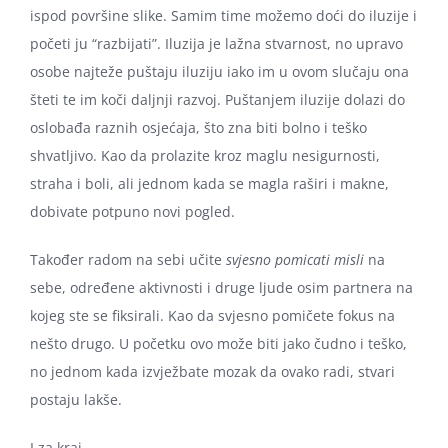
ispod površine slike. Samim time možemo doći do iluzije i
početi ju “razbijati”. Iluzija je lažna stvarnost, no upravo
osobe najteže puštaju iluziju iako im u ovom slučaju ona
šteti te im koči daljnji razvoj. Puštanjem iluzije dolazi do
oslobađa raznih osjećaja, što zna biti bolno i teško
shvatljivo. Kao da prolazite kroz maglu nesigurnosti,
straha i boli, ali jednom kada se magla raširi i makne,
dobivate potpuno novi pogled.
Također radom na sebi učite
svjesno pomicati misli
na
sebe, određene aktivnosti i druge ljude osim partnera na
kojeg ste se fiksirali. Kao da svjesno pomičete fokus na
nešto drugo. U početku ovo može biti jako čudno i teško,
no jednom kada izvježbate mozak da ovako radi, stvari
postaju lakše.
I za kraj…