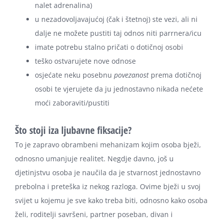
nalet adrenalina)
u nezadovoljavajućoj (čak i štetnoj) ste vezi, ali ni
dalje ne možete pustiti taj odnos niti parrnera/icu
imate potrebu stalno pričati o dotičnoj osobi
teško ostvarujete nove odnose
osjećate neku posebnu
povezanost
prema dotičnoj
osobi te vjerujete da ju jednostavno nikada nećete
moći zaboraviti/pustiti
Što stoji iza ljubavne fiksacije?
To je zapravo obrambeni mehanizam kojim osoba bježi,
odnosno umanjuje realitet. Negdje davno, još u
djetinjstvu osoba je naučila da je stvarnost jednostavno
prebolna i preteška iz nekog razloga. Ovime bježi u svoj
svijet u kojemu je sve kako treba biti, odnosno kako osoba
želi, roditelji savršeni, partner poseban, divan i