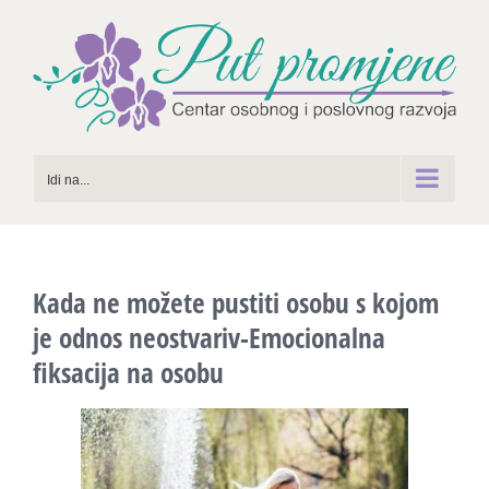
Skip
to
content
Idi na...
Kada ne možete pustiti osobu s kojom
je odnos neostvariv-Emocionalna
fiksacija na osobu