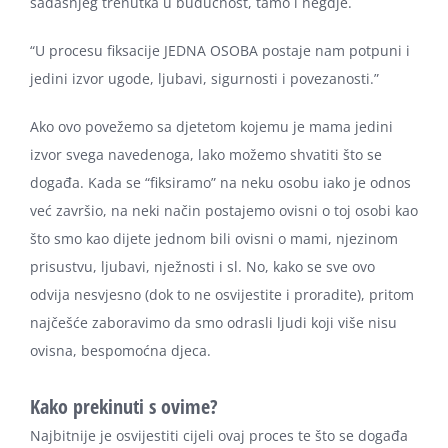
sadašnjeg trenutka u budućnost, tamo i negdje.
“U procesu fiksacije JEDNA OSOBA postaje nam potpuni i
jedini izvor ugode, ljubavi, sigurnosti i povezanosti.”
Ako ovo povežemo sa djetetom kojemu je mama jedini
izvor svega navedenoga, lako možemo shvatiti što se
događa. Kada se “fiksiramo” na neku osobu iako je odnos
već završio, na neki način postajemo ovisni o toj osobi kao
što smo kao dijete jednom bili ovisni o mami, njezinom
prisustvu, ljubavi, nježnosti i sl. No, kako se sve ovo
odvija nesvjesno (dok to ne osvijestite i proradite), pritom
najčešće zaboravimo da smo odrasli ljudi koji više nisu
ovisna, bespomoćna djeca.
Kako prekinuti s ovime?
Najbitnije je osvijestiti cijeli ovaj proces te što se događa