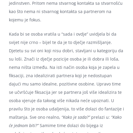
jedinstven. Pritom nema stvarnog kontakta sa stvarnošću
kao što nema ni stvarnog kontakta sa partnerom na
kojemu je fokus.
Kada bi se osoba vratila u “sada i ovdje” uvidjela bi da
svijet nije crno – bijel te da je to dječje razmišljanje.
Djetetu su svi oni koji nisu dobri, stavljani u kategoriju da
su loši. Znači iz dječje pozicije osoba je ili dobra ili loša,
nema ništa između. Na isti način osoba koja je zapela u
fiksaciji, zna idealizirati partnera koji je nedostupan
dajući mu samo idealne, pozitivne osobine. Upravo time
se učvršćuje fiksacija jer se partnera još više idealizira te
osoba vjeruje da takvog više nikada neće upoznati. U
pravilu što je osoba udaljenija, to više dolazi do fantazije i
maštanja. Sve ono realno,
“Kako je sada?”
prelazi u:
“Kako
će jednom biti?”
Samime time dolazi do bijega iz