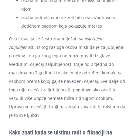
osoba je udaljena te nemate nikakve kontakte s
njom
osoba jednostavno ne želi biti u vezi/odnosu s
dotičnom osobom koja pokazuje interes
Ova fiksacija se često zna miješati sa
osjećajem
zaljubljenosti
. Iz tog razloga osoba misli da je zaljubljena
u nekog i da ga zbog toga ne može pustiti iz glave.
Međutim, osjećaj zaljubljenosti traje od 2 tjedna do
maksimalno 2 godine i to ako imate određeni kontakt sa
osobom prema kojoj gajite navedeni osjećaj. Sve dalje od
toga nije osjećaj zaljubljenosti, pogotovo ako završite
vezu ili više uopće nemate ništa s drugom osobom.
Upravo su osjećaji ti koji nas znaju zavarati te mislimo da
je to sve ljubav.
Kako znati kada se uistinu radi o fiksaciji na