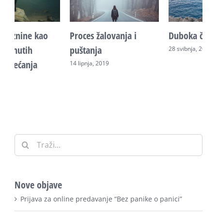
Duboka čežnja srca
Krug odlaženja i
R
vraćanja partneru
k
28 svibnja, 2019
22 srpnja, 2019
2
Traži:
Nove objave
Prijava za online predavanje “Bez panike o panici”
Online predavanje “Relacijska trauma -od