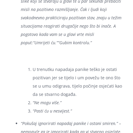
slike koji se stvaraju u glavi te u par sekundi prebaciti
misli na pozitivno razmišljanje. Čak i ljudi koji
svakodnevno prakticiraju pozitivan stav, znaju u težim
situacijama reagirati drugačije nego što bi inače. A
pogotovo kada vam se u glavi vrte misli
poput:
“Umrijeti ću.”
“Gubim kontrolu.”
U trenutku napadaja panike teško je ostati
pozitivan jer se tijelo i um povežu te ono što
se u umu odigrava, tijelo počinje osjećati kao
da se stvarno događa.
“Ne mogu više.”
“Pasti ću u nesvijest.”
“Pokušaj ignorirati napadaj panike i ostani smiren.”
–
nemoguće ga je ignorirati kada ga vi stvarno osjećate.