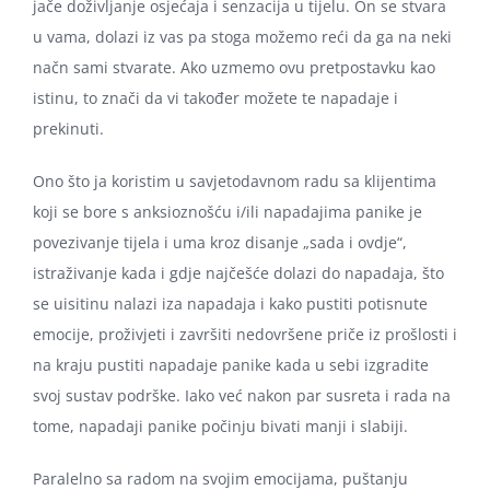
jače doživljanje osjećaja i senzacija u tijelu. On se stvara
u vama, dolazi iz vas pa stoga možemo reći da ga na neki
načn sami stvarate. Ako uzmemo ovu pretpostavku kao
istinu, to znači da vi također možete te napadaje i
prekinuti.
Ono što ja koristim u savjetodavnom radu sa klijentima
koji se bore s anksioznošću i/ili napadajima panike je
povezivanje tijela i uma kroz disanje „sada i ovdje“,
istraživanje kada i gdje najčešće dolazi do napadaja, što
se uisitinu nalazi iza napadaja i kako pustiti potisnute
emocije, proživjeti i završiti nedovršene priče iz prošlosti i
na kraju pustiti napadaje panike kada u sebi izgradite
svoj sustav podrške. Iako već nakon par susreta i rada na
tome, napadaji panike počinju bivati manji i slabiji.
Paralelno sa radom na svojim emocijama, puštanju