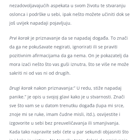
nezadovoljavajućih aspekata u svom životu te stvaranju
oslonca i podrške u sebi, ipak nešto možete učiniti dok se
još uvijek napadaji pojavljuju.
Prvi korak
je priznavanje da se napadaj događa. To znači
da ga ne pokušavate negirati, ignorirati ili se praviti
pozitivnim afirmacijama da ga nema. On je pokazatelj da
mora izaći nešto što vas guši iznutra, što se više ne može
sakriti ni od vas ni od drugih.
Drugi korak
nakon priznavanja:” U redu, stiže napadaj
panike.” je opis u svojoj glavi kako je u stvarnosti. Znači
sve što vam se u datom trenutku događa (lupa mi srce,
znoje mi se ruke, imam čudne misli, itd.), osvijestite i
izgovorite u sebi bez preuveličavanja ili smanjivanja.
Kada tako napravite sebi ćete u par sekundi objasniti što