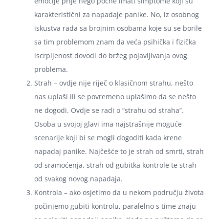
emocije prije nego počne imati simptome koji su
karakteristični za napadaje panike. No, iz osobnog
iskustva rada sa brojnim osobama koje su se borile
sa tim problemom znam da veća psihička i fizička
iscrpljenost dovodi do bržeg pojavljivanja ovog
problema.
Strah – ovdje nije riječ o klasičnom strahu, nešto
nas uplaši ili se povremeno uplašimo da se nešto
ne dogodi. Ovdje se radi o “strahu od straha”.
Osoba u svojoj glavi ima najstrašnije moguće
scenarije koji bi se mogli dogoditi kada krene
napadaj panike. Najčešće to je strah od smrti, strah
od sramoćenja, strah od gubitka kontrole te strah
od svakog novog napadaja.
Kontrola – ako osjetimo da u nekom području života
počinjemo gubiti kontrolu, paralelno s time znaju