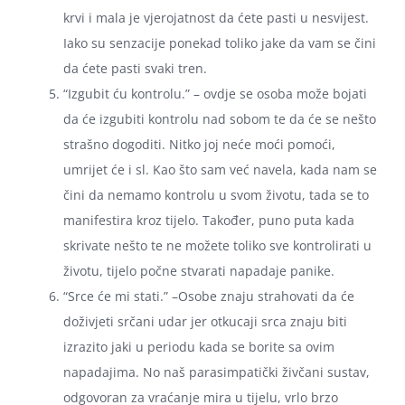
krvi i mala je vjerojatnost da ćete pasti u nesvijest.
Iako su senzacije ponekad toliko jake da vam se čini
da ćete pasti svaki tren.
“Izgubit ću kontrolu.” – ovdje se osoba može bojati
da će izgubiti kontrolu nad sobom te da će se nešto
strašno dogoditi. Nitko joj neće moći pomoći,
umrijet će i sl. Kao što sam već navela, kada nam se
čini da nemamo kontrolu u svom životu, tada se to
manifestira kroz tijelo. Također, puno puta kada
skrivate nešto te ne možete toliko sve kontrolirati u
životu, tijelo počne stvarati napadaje panike.
“Srce će mi stati.” –Osobe znaju strahovati da će
doživjeti srčani udar jer otkucaji srca znaju biti
izrazito jaki u periodu kada se borite sa ovim
napadajima. No naš parasimpatički živčani sustav,
odgovoran za vraćanje mira u tijelu, vrlo brzo