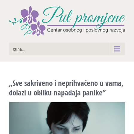
Skip
to
content
Idi na...
„Sve sakriveno i neprihvaćeno u vama,
dolazi u obliku napadaja panike”