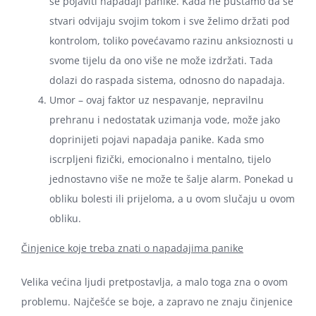
se pojaviti napadaji panike. Kada ne puštamo da se
stvari odvijaju svojim tokom i sve želimo držati pod
kontrolom, toliko povećavamo razinu anksioznosti u
svome tijelu da ono više ne može izdržati. Tada
dolazi do raspada sistema, odnosno do napadaja.
Umor – ovaj faktor uz nespavanje, nepravilnu
prehranu i nedostatak uzimanja vode, može jako
doprinijeti pojavi napadaja panike. Kada smo
iscrpljeni fizički, emocionalno i mentalno, tijelo
jednostavno više ne može te šalje alarm. Ponekad u
obliku bolesti ili prijeloma, a u ovom slučaju u ovom
obliku.
Činjenice koje treba znati o napadajima panike
Velika većina ljudi pretpostavlja, a malo toga zna o ovom
problemu. Najčešće se boje, a zapravo ne znaju činjenice