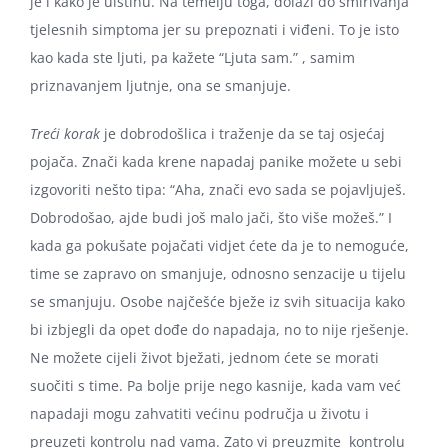
je i kako je uistinu. Na temelju toga, dolazi do smirivanja
tjelesnih simptoma jer su prepoznati i viđeni. To je isto
kao kada ste ljuti, pa kažete “Ljuta sam.” , samim
priznavanjem ljutnje, ona se smanjuje.
Treći korak
je dobrodošlica i traženje da se taj osjećaj
pojača. Znači kada krene napadaj panike možete u sebi
izgovoriti nešto tipa: “Aha, znači evo sada se pojavljuješ.
Dobrodošao, ajde budi još malo jači, što više možeš.” I
kada ga pokušate pojačati vidjet ćete da je to nemoguće,
time se zapravo on smanjuje, odnosno senzacije u tijelu
se smanjuju. Osobe najčešće bježe iz svih situacija kako
bi izbjegli da opet dođe do napadaja, no to nije rješenje.
Ne možete cijeli život bježati, jednom ćete se morati
suočiti s time. Pa bolje prije nego kasnije, kada vam već
napadaji mogu zahvatiti većinu područja u životu i
preuzeti kontrolu nad vama. Zato vi preuzmite kontrolu