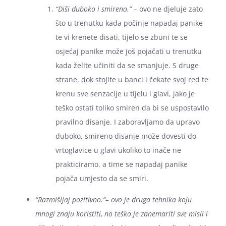
“Diši duboko i smireno.”
– ovo ne djeluje zato
što u trenutku kada počinje napadaj panike
te vi krenete disati, tijelo se zbuni te se
osjećaj panike može još pojačati u trenutku
kada želite učiniti da se smanjuje. S druge
strane, dok stojite u banci i čekate svoj red te
krenu sve senzacije u tijelu i glavi, jako je
teško ostati toliko smiren da bi se uspostavilo
pravilno disanje. I zaboravljamo da upravo
duboko, smireno disanje može dovesti do
vrtoglavice u glavi ukoliko to inače ne
prakticiramo, a time se napadaj panike
pojača umjesto da se smiri.
“
Razmišljaj pozitivno.”
– ovo je druga tehnika koju
mnogi znaju koristiti, no teško je zanemariti sve misli i