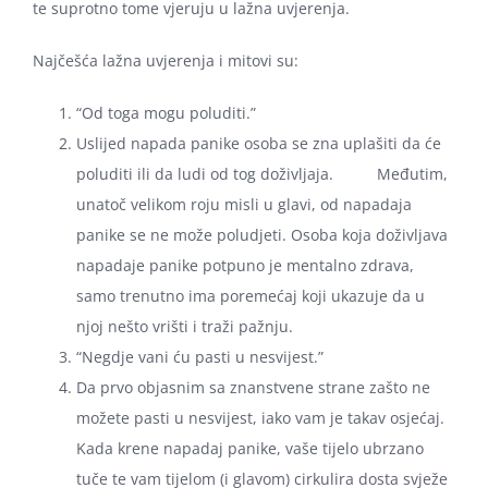
te suprotno tome vjeruju u lažna uvjerenja.
Najčešća lažna uvjerenja i mitovi su:
“Od toga mogu poluditi.”
Uslijed napada panike osoba se zna uplašiti da će
poluditi ili da ludi od tog doživljaja. Međutim,
unatoč velikom roju misli u glavi, od napadaja
panike se ne može poludjeti. Osoba koja doživljava
napadaje panike potpuno je mentalno zdrava,
samo trenutno ima poremećaj koji ukazuje da u
njoj nešto vrišti i traži pažnju.
“Negdje vani ću pasti u nesvijest.”
Da prvo objasnim sa znanstvene strane zašto ne
možete pasti u nesvijest, iako vam je takav osjećaj.
Kada krene napadaj panike, vaše tijelo ubrzano
tuče te vam tijelom (i glavom) cirkulira dosta svježe