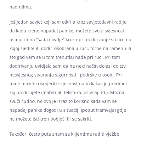
nad njima.
Još jedan savjet koji sam otkrila kroz savjetodavni rad je
da kada krene napadaj panike, možete svoju svjesnost
usmjeriti na “sada i ovdje” kroz npr. dodirivanje stolice na
kojoj sjedite ili dodir kišobrana u ruci, torbe na ramenu ili
što god vam se u tom trenutku nađe pri ruci. Pri tom
dodirivanju uvidjela sam da na neki način dolazi do tzv.
nesvjesnog stvaranja sigurnosti i podrške u osobi. Pri
tome možete usmjeriti svjesnost na to kakav je predmet
koji dodirujete (materijal, tekstura, osjećaj itd.). Možda
zvuči čudno, no ovo je izrazito korisno kada vam se
napadaj panike dogodi u situaciji (poput tramvaja) gdje
ne možete isti tren pobjeći ili se sakriti.
Također, često puta znam sa klijentima raditi vježbe