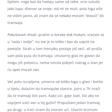
tijelom, noge kao da hodaju same od sebe, srce suludo
jako lupa, dlanovi se znoje, vid mi se muti, pola toga više
ne vidim jasno, ali znam da se nekako moram “dovući” do
tramvaja.
Pokušavam disati, pratim si korake dok hodam, vraćam se
u “sada i ovdje”, no sve je to teško i kao da uopće ne
pomaže. Strah u tom trenutku postaje još veći, ali prošla
sam pola puta do tramvaja. Unutarnji glas mi govori da
mogu još polovicu, nema smisla pobjeći natrag u stan jer
ću opet morati van.
Već polu iscrpljena, umorna od toliko toga u glavi i borbe
u tijelu, dolazim do tramvajske stanice. Jutro u 7h znači
da će tramvaji biti puni. Kako ući, gdje stati, što ako ne
uspijem izaći van u toj gužvi? Propuštam jedan tramvaj,
pa drugi, u treći znam da moram ući. Ulazim brzinom