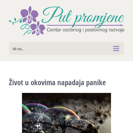
Skip
to
content
Idi na...
Život u okovima napadaja panike