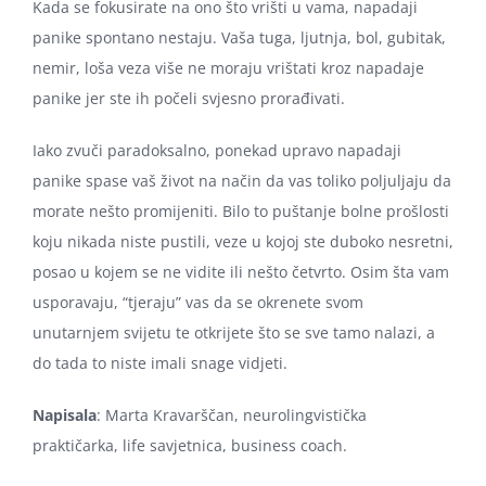
Kada se fokusirate na ono što vrišti u vama, napadaji
panike spontano nestaju. Vaša tuga, ljutnja, bol, gubitak,
nemir, loša veza više ne moraju vrištati kroz napadaje
panike jer ste ih počeli svjesno prorađivati.
Iako zvuči paradoksalno, ponekad upravo napadaji
panike spase vaš život na način da vas toliko poljuljaju da
morate nešto promijeniti. Bilo to puštanje bolne prošlosti
koju nikada niste pustili, veze u kojoj ste duboko nesretni,
posao u kojem se ne vidite ili nešto četvrto. Osim šta vam
usporavaju, “tjeraju” vas da se okrenete svom
unutarnjem svijetu te otkrijete što se sve tamo nalazi, a
do tada to niste imali snage vidjeti.
Napisala
: Marta Kravarščan, neurolingvistička
praktičarka, life savjetnica, business coach.