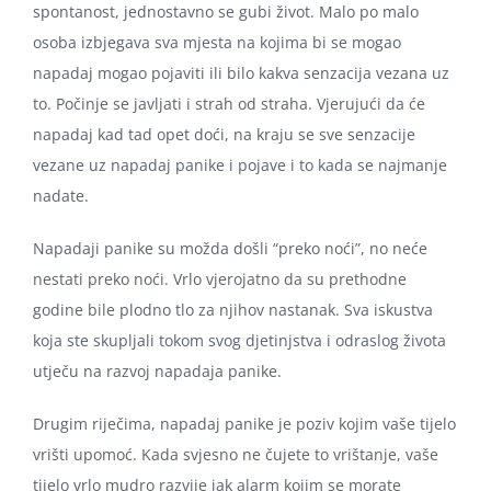
spontanost, jednostavno se gubi život. Malo po malo
osoba izbjegava sva mjesta na kojima bi se mogao
napadaj mogao pojaviti ili bilo kakva senzacija vezana uz
to. Počinje se javljati i strah od straha. Vjerujući da će
napadaj kad tad opet doći, na kraju se sve senzacije
vezane uz napadaj panike i pojave i to kada se najmanje
nadate.
Napadaji panike su možda došli “preko noći”, no neće
nestati preko noći. Vrlo vjerojatno da su prethodne
godine bile plodno tlo za njihov nastanak. Sva iskustva
koja ste skupljali tokom svog djetinjstva i odraslog života
utječu na razvoj napadaja panike.
Drugim riječima, napadaj panike je poziv kojim vaše tijelo
vrišti upomoć. Kada svjesno ne čujete to vrištanje, vaše
tijelo vrlo mudro razvije jak alarm kojim se morate