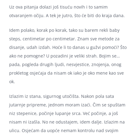
Uz ova pitanja dolazi još tisuću novih i to samim
otvaranjem očiju. A tek je jutro, što će biti do kraja dana.
Idem polako, korak po korak, tako su barem rekli baby
steps, centimetar po centimetar. Znam sve metode za
disanje, udah izdah. Hoće li to danas u gužvi pomoći? Što
ako ne pomogne? U pozadini je veliki strah. Bojim se…
pada, pogleda drugih ljudi, nesvjestice, znojenja, onog
prokletog osjećaja da nisam ok iako je oko mene kao sve
ok.
Izlazim iz stana, sigurnog utočišta. Nakon pola sata
jutarnje pripreme, jednom moram izaći. Čim se spuštam
niz stepenice, počinje lupanje srca. Već počinje, a još
nisam ni izašla. No ne odustajem, idem dalje. Izlazim na
ulicu. Osjećam da uopće nemam kontrolu nad svojim