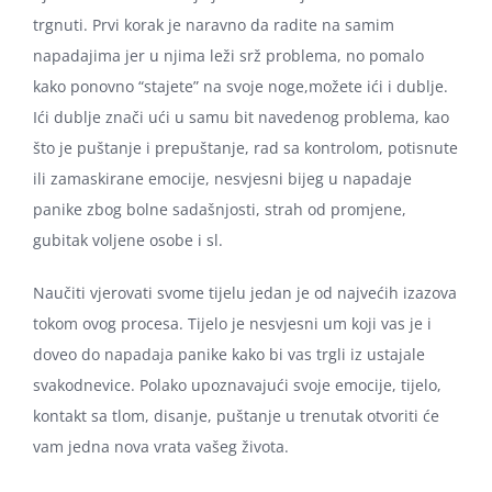
trgnuti. Prvi korak je naravno da radite na samim
napadajima jer u njima leži srž problema, no pomalo
kako ponovno “stajete” na svoje noge,možete ići i dublje.
Ići dublje znači ući u samu bit navedenog problema, kao
što je puštanje i prepuštanje, rad sa kontrolom, potisnute
ili zamaskirane emocije, nesvjesni bijeg u napadaje
panike zbog bolne sadašnjosti, strah od promjene,
gubitak voljene osobe i sl.
Naučiti vjerovati svome tijelu jedan je od najvećih izazova
tokom ovog procesa. Tijelo je nesvjesni um koji vas je i
doveo do napadaja panike kako bi vas trgli iz ustajale
svakodnevice. Polako upoznavajući svoje emocije, tijelo,
kontakt sa tlom, disanje, puštanje u trenutak otvoriti će
vam jedna nova vrata vašeg života.