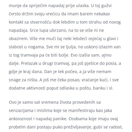
munje da spriječim napadaj prije ulaska. U toj gužvi
čvrsto držim svoju vrećicu da imam barem nekakav
kontakt sa stvarnošću dok lebdim u tom strahu od novog
napadaja. Srce lupa ubrzano, na to se više ni ne
obazirem. Više me muči taj neki lebdeći osjećaj u glavi i
slabost u nogama. Sve mi se ljulja, no uskoro izlazim van
iz tog tramvaja pa će biti bolje. Evo izašla sam, ajmo
dalje. Prelazak u drugi tramvaj, pa još pješice do posla, a
gdje je kraj dana. Dan je tek počeo, a ja više nemam
snage za ništa. A još me čeka posao, vraćanje kući, i sve
dodatne aktivnosti poput odlaska u poštu, banku i sl.
Ovo je samo sat vremena života provedenih sa
senzacijama i mislima koje se manifestiraju kao jaka
anksioznost i napadaj panike. Osobama koje imaju ovaj
probelm dani postaju puko preživljavanje, gubi se radost,